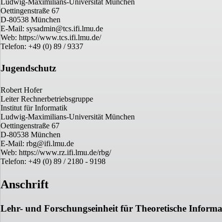
Ludwig-Maximilians-Universität München
Oettingenstraße 67
D-80538 München
E-Mail: sysadmin@tcs.ifi.lmu.de
Web: https://www.tcs.ifi.lmu.de/
Telefon: +49 (0) 89 / 9337
Jugendschutz
Robert Hofer
Leiter Rechnerbetriebsgruppe
Institut für Informatik
Ludwig-Maximilians-Universität München
Oettingenstraße 67
D-80538 München
E-Mail: rbg@ifi.lmu.de
Web: https://www.rz.ifi.lmu.de/rbg/
Telefon: +49 (0) 89 / 2180 - 9198
Anschrift
Lehr- und Forschungseinheit für Theoretische Infor